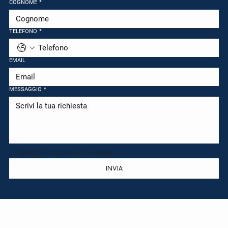
COGNOME
*
TELEFONO
*
EMAIL
MESSAGGIO
*
Lunghezza massima: 400 caratteri.
INVIA
La tua guida fidata nel mercato immobiliare locale.